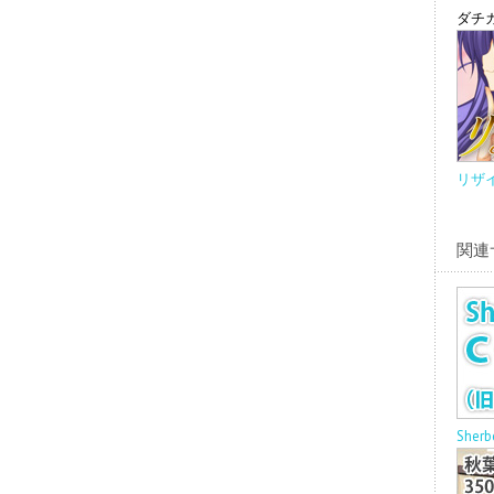
ダチ
リザ
関連
Sher