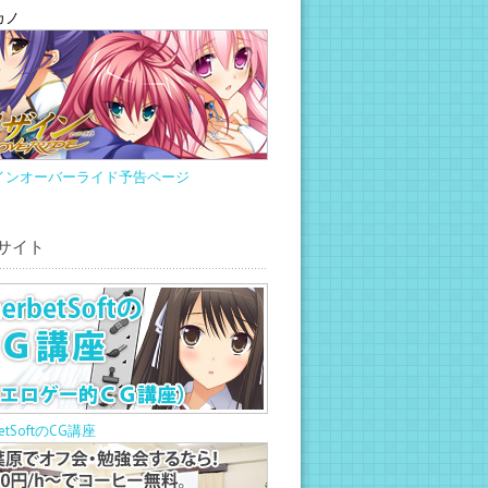
カノ
インオーバーライド予告ページ
サイト
betSoftのCG講座