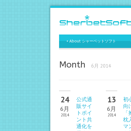
+
About シャーベットソフト
Month
6月 2014
24
13
公式通
初
販サイ
向
6月
6月
トポイ
「
2014
2014
ント共
枕
通化を
マ