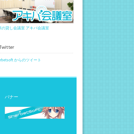
原の貸し会議室 アキバ会議室
witter
erbetsoft からのツイート
バナー