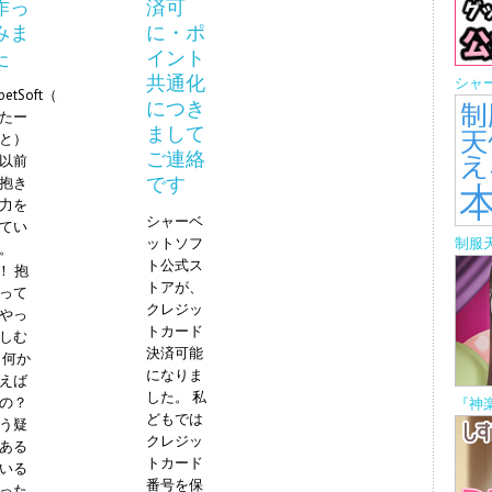
作っ
済可
みま
に・ポ
た
イント
共通化
シャ
rbetSoft（&
につき
たー
まして
と）
ご連絡
以前
です
抱き
力を
シャーベ
てい
ットソフ
制服
。
ト公式ス
！ 抱
トアが、
って
クレジッ
やっ
トカード
しむ
決済可能
 何か
になりま
えば
した。 私
の？
『神
どもでは
う疑
クレジッ
ある
トカード
いる
番号を保
った