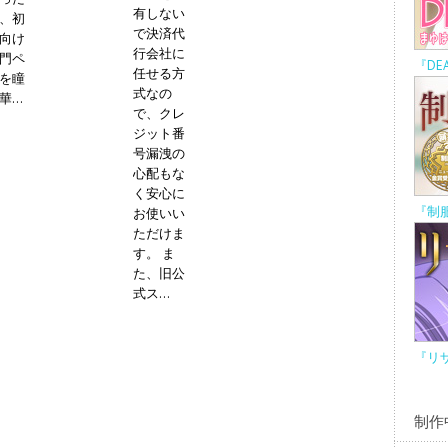
有しない
、初
で決済代
向け
行会社に
門ペ
『DE
任せる方
を瞳
式なの
...
で、クレ
ジット番
号漏洩の
心配もな
く安心に
『制
お使いい
ただけま
す。 ま
た、旧公
式ス...
『リ
制作