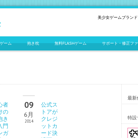
美少女ゲームブランド
ゲーム
抱き枕
無料FLASHゲーム
サポート・修正ファ
最新
09
心者
公式ス
けの
トアが
6月
特設
抱き
クレジ
2014
入門
ットカ
ンガ
ード決