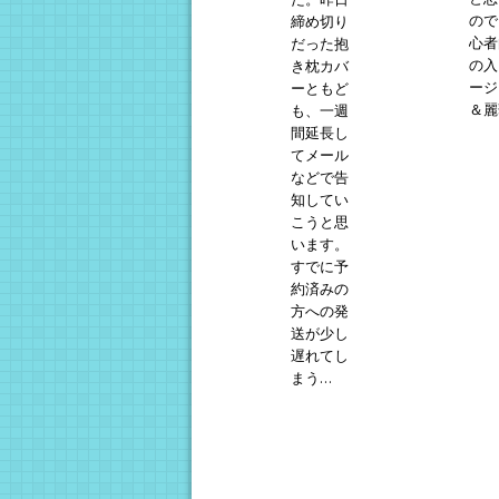
ので
締め切り
心者
だった抱
の入
き枕カバ
ージ
ーともど
＆麗華
も、一週
間延長し
てメール
などで告
知してい
こうと思
います。
すでに予
約済みの
方への発
送が少し
遅れてし
まう...