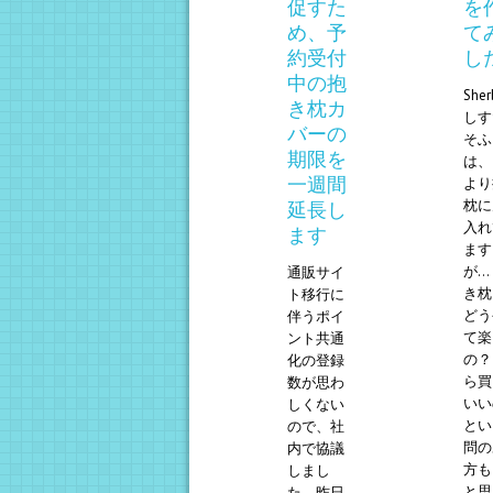
促すた
を
め、予
て
約受付
し
中の抱
She
き枕カ
しす
バーの
そふ
期限を
は、
一週間
より
枕に
延長し
入れ
ます
ます
が…
通販サイ
き枕
ト移行に
どう
伴うポイ
て楽
ント共通
の？
化の登録
ら買
数が思わ
いい
しくない
とい
ので、社
問の
内で協議
方も
しまし
と思
た。昨日