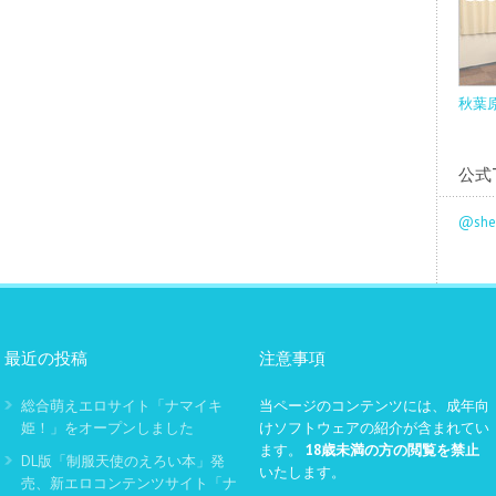
秋葉
公式T
@sh
最近の投稿
注意事項
総合萌えエロサイト「ナマイキ
当ページのコンテンツには、成年向
姫！」をオープンしました
けソフトウェアの紹介が含まれてい
ます。
18歳未満の方の閲覧を禁止
DL版「制服天使のえろい本」発
いたします。
売、新エロコンテンツサイト「ナ